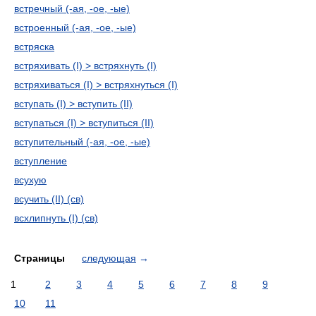
встречный (-ая, -ое, -ые)
встроенный (-ая, -ое, -ые)
встряска
встряхивать (I) > встряхнуть (I)
встряхиваться (I) > встряхнуться (I)
вступать (I) > вступить (II)
вступаться (I) > вступиться (II)
вступительный (-ая, -ое, -ые)
вступление
всухую
всучить (II) (св)
всхлипнуть (I) (св)
Страницы
следующая
→
1
2
3
4
5
6
7
8
9
10
11