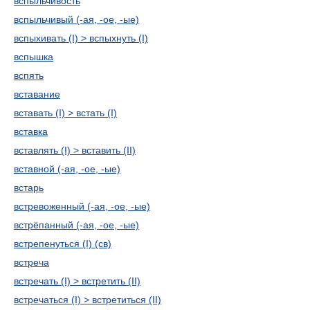
вспыльчивость
вспыльчивый (-ая, -ое, -ые)
вспыхивать (I) > вспыхнуть (I)
вспышка
вспять
вставание
вставать (I) > встать (I)
вставка
вставлять (I) > вставить (II)
вставной (-ая, -ое, -ые)
встарь
встревоженный (-ая, -ое, -ые)
встрёпанный (-ая, -ое, -ые)
встрепенуться (I) (св)
встреча
встречать (I) > встретить (II)
встречаться (I) > встретиться (II)