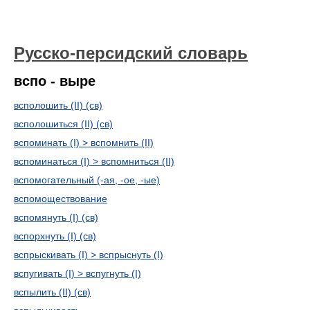
Русско-персидский словарь
вспо - выре
всполошить (II) (св)
всполошиться (II) (св)
вспоминать (I) > вспомнить (II)
вспоминаться (I) > вспомниться (II)
вспомогательный (-ая, -ое, -ые)
вспомоществование
вспомянуть (I) (св)
вспорхнуть (I) (св)
вспрыскивать (I) > вспрыснуть (I)
вспугивать (I) > вспугнуть (I)
вспылить (II) (св)